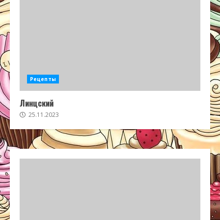
Рецепты
Линцский
25.11.2023