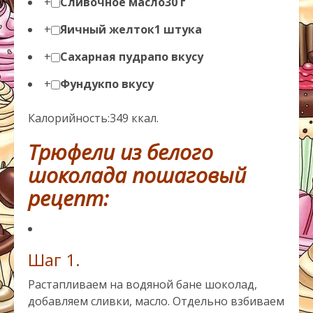
+
Сливочное масло
30 г
+
Яичный желток
1 штука
+
Сахарная пудра
по вкусу
+
Фундук
по вкусу
Калорийность:
349 ккал.
Трюфели из белого
шоколада пошаговый
рецепт:
Шаг 1.
Растапливаем на водяной бане шоколад,
добавляем сливки, масло. Отдельно взбиваем