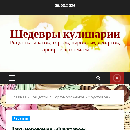
Перейти
06.08.2026
к
содержимому
Шедевры кулинарии
Рецепты салатов, тортов, пирожных, десертов,
гарниров, коктейлей.
Основное
меню
Главная
Рецепты
Торт-мороженое «Фруктовое»
Рецепты
Торт-мороженое «Фруктовое»