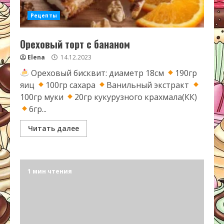
Рецепты
Ореховый торт с бананом
Elena
14.12.2023
Ореховый бисквит: диаметр 18см
190гр
яиц
100гр сахара
Ванильный экстракт
100гр муки
20гр кукурузного крахмала(КК)
6гр...
Читать далее
1 мин чтения