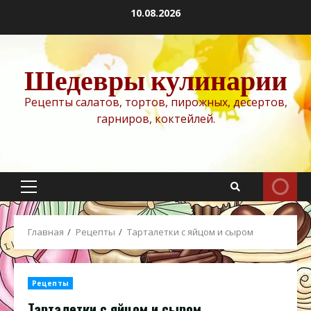
Перейти
10.08.2026
к
содержимому
Шедевры кулинарии
Рецепты салатов, тортов, пирожных, десертов,
гарниров, коктейлей.
Основное
меню
Главная
Рецепты
Тарталетки с яйцом и сыром
Рецепты
Тарталетки с яйцом и сыром