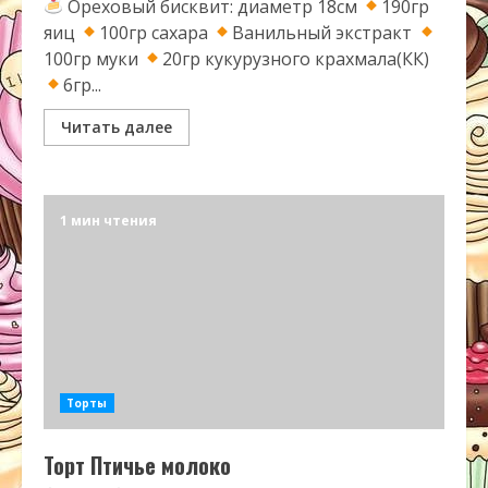
Ореховый бисквит: диаметр 18см
190гр
яиц
100гр сахара
Ванильный экстракт
100гр муки
20гр кукурузного крахмала(КК)
6гр...
Читать далее
1 мин чтения
Торты
Торт Птичье молоко