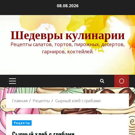
Перейти
08.08.2026
к
содержимому
Шедевры кулинарии
Рецепты салатов, тортов, пирожных, десертов,
гарниров, коктейлей.
Основное
меню
Главная
Рецепты
Сырный хлеб с грибами
Рецепты
Сырный хлеб с грибами