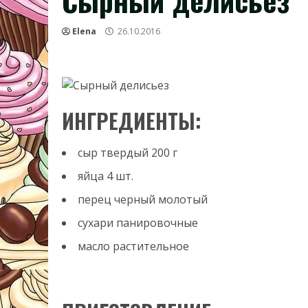
Сырный делисьез
Elena
26.10.2016
ИНГРЕДИЕНТЫ:
сыр твердый
200
г
яйца
4
шт.
перец черный молотый
сухари панировочные
масло растительное