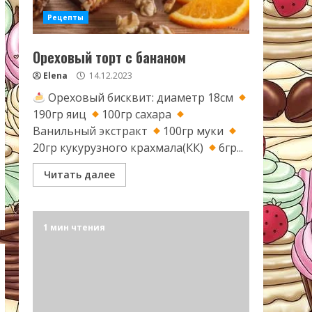
Рецепты
Ореховый торт с бананом
Elena
14.12.2023
Ореховый бисквит: диаметр 18см
190гр яиц
100гр сахара
Ванильный экстракт
100гр муки
20гр кукурузного крахмала(КК)
6гр...
Читать далее
1 мин чтения