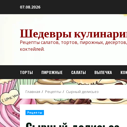
Перейти
07.08.2026
к
содержимому
Шедевры кулинари
Рецепты салатов, тортов, пирожных, десертов,
коктейлей.
ТОРТЫ
ПИРОЖНЫЕ
САЛАТЫ
ВЫПЕЧКА
КО
Главная
Рецепты
Сырный делисьез
Рецепты