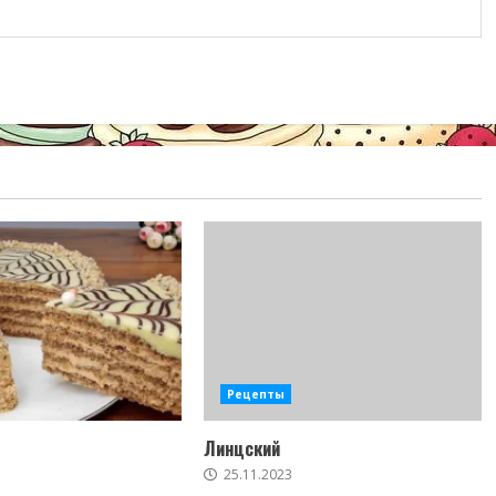
Рецепты
Линцский
25.11.2023