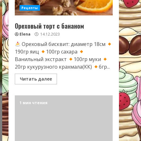
Рецепты
Ореховый торт с бананом
Elena
14.12.2023
Ореховый бисквит: диаметр 18см
190гр яиц
100гр сахара
Ванильный экстракт
100гр муки
20гр кукурузного крахмала(КК)
6гр...
Читать далее
1 мин чтения