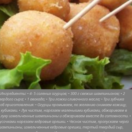
редиенты: • 4- 5 соленых огурцов; • 300 г свежих шампиньонов; • 2
ердого сыра; • 1 авокадо; • Три ложки сливочного масла; • Три зубчика
пособ приготовления: • Огурцы промываем, по желанию снимаем кожицу,
кубиками. • Лук чистим, нарезаем маленькими кубиками, обжариваем в
 луку измельченные шампиньоны и обжариваем вместе до готовности. •
усочками нарезаем кедровые орешки. • Чеснок чистим, пропускаем через
м шампиньоны, измельченные кедровые орешки, тертый твердый сыр,