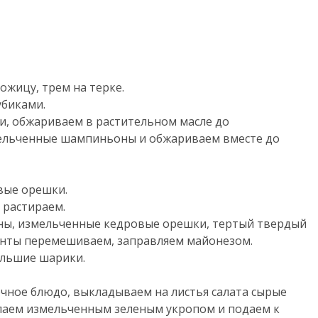
ожицу, трем на терке.
убиками.
и, обжариваем в растительном масле до
змельченные шампиньоны и обжариваем вместе до
вые орешки.
и растираем.
ны, измельченные кедровые орешки, тертый твердый
иенты перемешиваем, заправляем майонезом.
ольшие шарики.
чное блюдо, выкладываем на листья салата сырые
паем измельченным зеленым укропом и подаем к