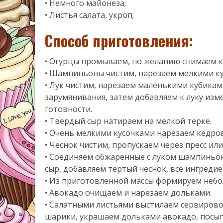
• Немного майонеза;
• Листья салата, укроп;
Способ приготовления:
• Огурцы промываем, по желанию снимаем к
• Шампиньоны чистим, нарезаем мелкими к
• Лук чистим, нарезаем маленькими кубикам
зарумянивания, затем добавляем к луку и
готовности.
• Твердый сыр натираем на мелкой терке.
• Очень мелкими кусочками нарезаем кедро
• Чеснок чистим, пропускаем через пресс ил
• Соединяем обжаренные с луком шампиньо
сыр, добавляем тертый чеснок, все ингред
• Из приготовленной массы формируем неб
• Авокадо очищаем и нарезаем дольками.
• Салатными листьями выстилаем сервирово
шарики, украшаем дольками авокадо, посы