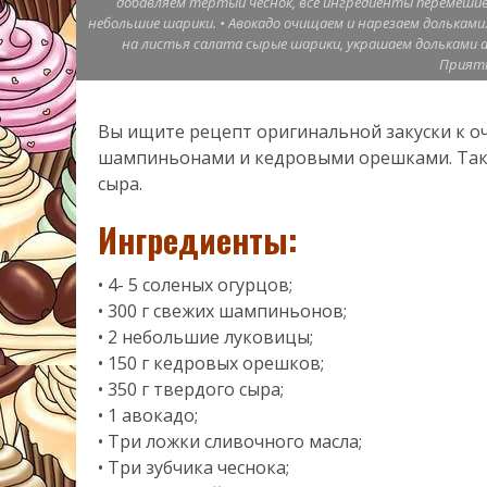
добавляем тертый чеснок, все ингредиенты перемешив
небольшие шарики. • Авокадо очищаем и нарезаем долькам
на листья салата сырые шарики, украшаем дольками а
Приятн
Вы ищите рецепт оригинальной закуски к о
шампиньонами и кедровыми орешками. Тако
сыра.
Ингредиенты:
• 4- 5 соленых огурцов;
• 300 г свежих шампиньонов;
• 2 небольшие луковицы;
• 150 г кедровых орешков;
• 350 г твердого сыра;
• 1 авокадо;
• Три ложки сливочного масла;
• Три зубчика чеснока;