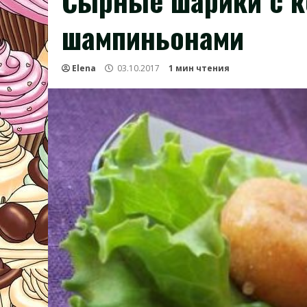
Сырные шарики с 
шампиньонами
Elena
03.10.2017
1 мин чтения