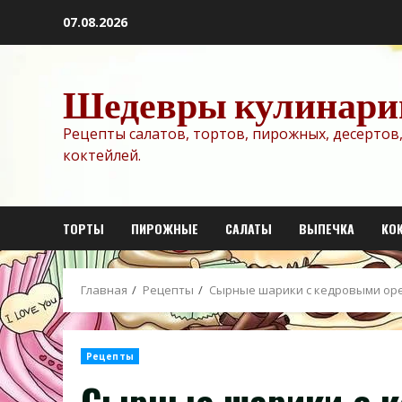
Перейти
07.08.2026
к
содержимому
Шедевры кулинари
Рецепты салатов, тортов, пирожных, десертов,
коктейлей.
ТОРТЫ
ПИРОЖНЫЕ
САЛАТЫ
ВЫПЕЧКА
КО
Главная
Рецепты
Сырные шарики с кедровыми ор
Рецепты