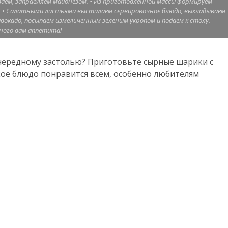
аем, заправляем майонезом. • Из приготовленной массы формируем
и. • Салатными листьями выстилаем сервировочное блюдо, выкладываем
вокадо, посыпаем измельченным зеленым укропом и подаем к столу.
ого вам аппетита!
чередному застолью? Приготовьте сырные шарики с
е блюдо понравится всем, особенно любителям