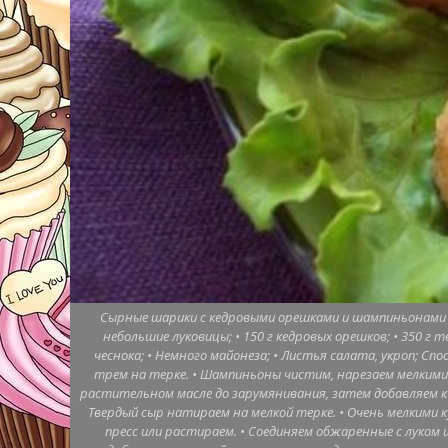
Сырные шарики с кедровыми орешками и шампиньонами Инг
небольшие луковицы; • 150 г кедровых орешков; • 350 г тв
чеснока; • Немного майонеза; • Листья салата, укроп; С
трем на терке. • Шампиньоны чистим, нарезаем мелкими 
растительном масле до зарумянивания, затем добавляем к
Твердый сыр натираем на мелкой терке. • Очень мелкими к
пресс или растираем. • Соединяем обжаренные с луко