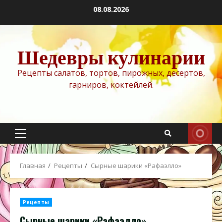
Перейти
08.08.2026
к
содержимому
Шедевры кулинарии
Рецепты салатов, тортов, пирожных, десертов,
гарниров, коктейлей.
Основное
меню
Главная
Рецепты
Сырные шарики «Рафаэлло»
Рецепты
Сырные шарики «Рафаэлло»