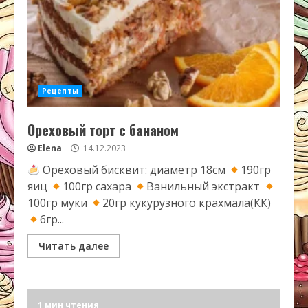
Рецепты
Ореховый торт с бананом
Elena
14.12.2023
Ореховый бисквит: диаметр 18см
190гр
яиц
100гр сахара
Ванильный экстракт
100гр муки
20гр кукурузного крахмала(КК)
6гр...
Читать далее
1 мин чтения