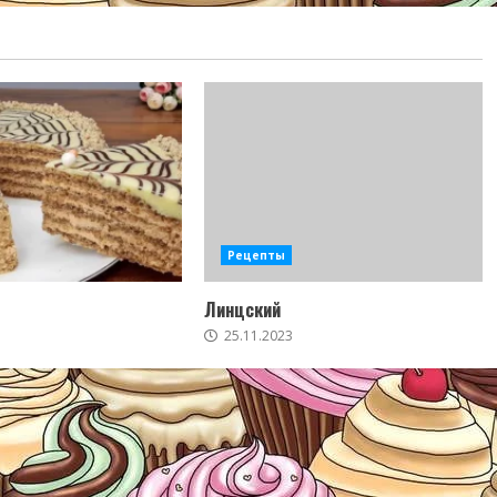
Рецепты
Линцский
25.11.2023