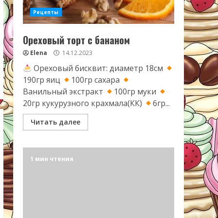
Рецепты
Ореховый торт с бананом
Elena
14.12.2023
Ореховый бисквит: диаметр 18см
190гр яиц
100гр сахара
Ванильный экстракт
100гр муки
20гр кукурузного крахмала(КК)
6гр...
Читать далее
1 мин чтения