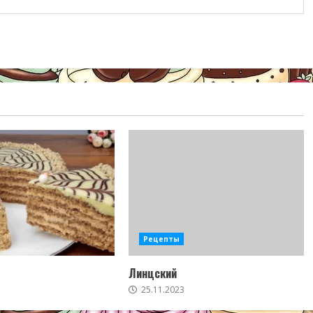
Рецепты
Линцский
25.11.2023