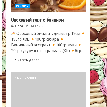
Рецепты
Ореховый торт с бананом
Elena
14.12.2023
Ореховый бисквит: диаметр 18см
190гр яиц
100гр сахара
Ванильный экстракт
100гр муки
20гр кукурузного крахмала(КК)
6гр...
Читать далее
1 мин чтения