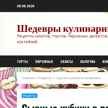
Перейти
08.08.2026
к
содержимому
Шедевры кулинари
Рецепты салатов, тортов, пирожных, десертов,
коктейлей.
ТОРТЫ
ПИРОЖНЫЕ
САЛАТЫ
ВЫПЕЧКА
КО
Главная
Рецепты
Сырные кубики в панировке
Рецепты