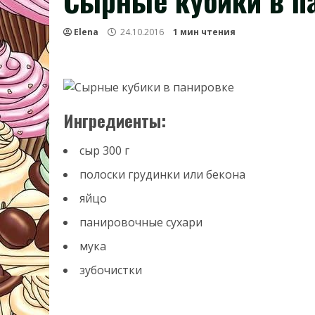
Сырные кубики в п
Elena
24.10.2016
1 мин чтения
Ингредиенты:
сыр 300 г
полоски грудинки или бекона
яйцо
панировочные сухари
мука
зубочистки