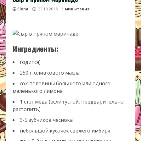
Elena
23.10.2016
1 мин чтения
Ингредиенты:
годится)
250 г. оливкового масла
сок половины большого или одного
маленького лимона
1 ст.л. мёда (если густой, предварительно
растопить)
3-5 зубчиков чеснока
небольшой кусочек свежего имбиря