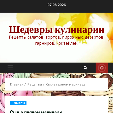
Перейти
07.08.2026
к
содержимому
Шедевры кулинарии
Рецепты салатов, тортов, пирожных, десертов,
гарниров, коктейлей.
Основное
меню
Главная
Рецепты
Сыр в пряном маринаде
Рецепты
Сыр в пряном маринаде