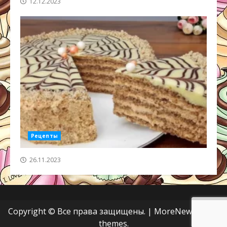
12.12.2023
Рецепты
26.11.2023
Copyright © Все права защищены.
|
MoreNews
от AF
themes.