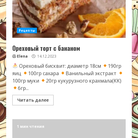
Рецепты
Ореховый торт с бананом
Elena
14.12.2023
Ореховый бисквит: диаметр 18см
190гр
яиц
100гр сахара
Ванильный экстракт
100гр муки
20гр кукурузного крахмала(КК)
6гр...
Читать далее
1 мин чтения