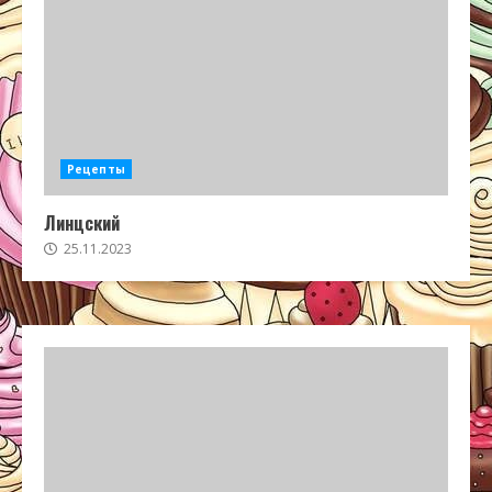
Рецепты
Линцский
25.11.2023