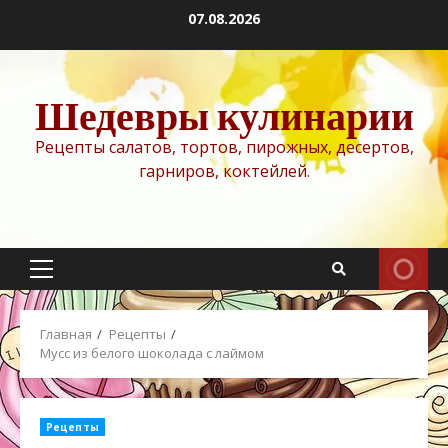
Перейти
07.08.2026
к
содержимому
Шедевры кулинарии
Рецепты салатов, тортов, пирожных, десертов,
гарниров, коктейлей.
Основное
меню
Главная
Рецепты
Мусс из белого шоколада с лаймом
Рецепты