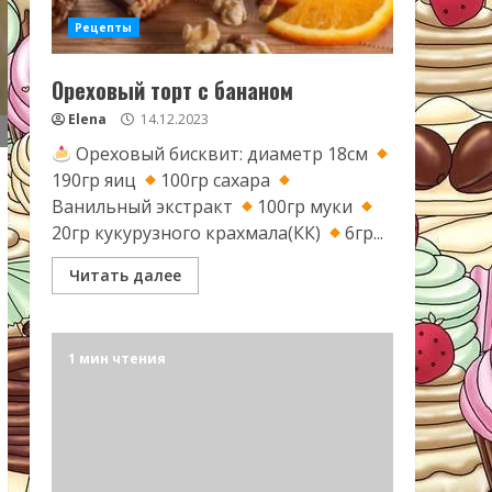
Рецепты
Ореховый торт с бананом
Elena
14.12.2023
Ореховый бисквит: диаметр 18см
190гр яиц
100гр сахара
Ванильный экстракт
100гр муки
20гр кукурузного крахмала(КК)
6гр...
Читать далее
1 мин чтения