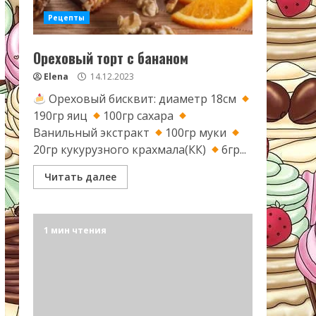
Рецепты
Ореховый торт с бананом
Elena
14.12.2023
Ореховый бисквит: диаметр 18см
190гр яиц
100гр сахара
Ванильный экстракт
100гр муки
20гр кукурузного крахмала(КК)
6гр...
Читать далее
1 мин чтения