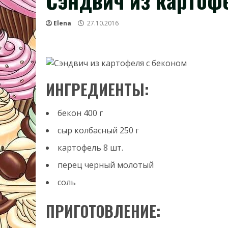
Сэндвич из картоф
Elena
27.10.2016
ИНГРЕДИЕНТЫ:
бекон
400
г
сыр колбасный
250
г
картофель
8
шт.
перец черный молотый
соль
ПРИГОТОВЛЕНИЕ: