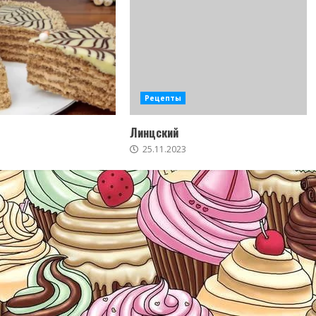
Рецепты
Линцский
25.11.2023