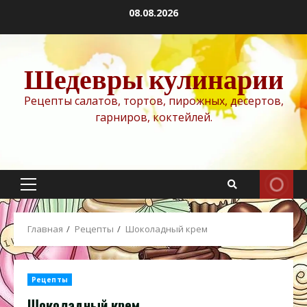
Перейти
08.08.2026
к
содержимому
Шедевры кулинарии
Рецепты салатов, тортов, пирожных, десертов,
гарниров, коктейлей.
Основное
меню
Главная
Рецепты
Шоколадный крем
Рецепты
Шоколадный крем