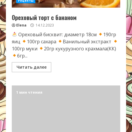
Рецепты
Ореховый торт с бананом
Elena
14.12.2023
Ореховый бисквит: диаметр 18см
190гр
яиц
100гр сахара
Ванильный экстракт
100гр муки
20гр кукурузного крахмала(КК)
6гр...
Читать далее
1 мин чтения