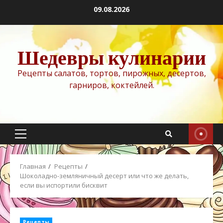
Перейти
09.08.2026
к
содержимому
Шедевры кулинарии
Рецепты салатов, тортов, пирожных, десертов,
гарниров, коктейлей.
Основное
меню
Главная
Рецепты
Шоколадно-земляничный десерт или что же делать,
если вы испортили бисквит
Рецепты