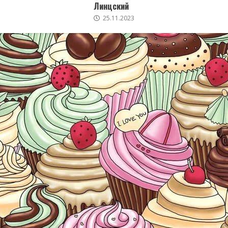
Линцский
25.11.2023