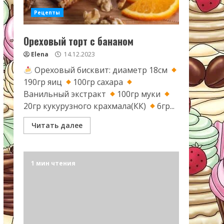
Рецепты
Ореховый торт с бананом
Elena
14.12.2023
Ореховый бисквит: диаметр 18см
190гр яиц
100гр сахара
Ванильный экстракт
100гр муки
20гр кукурузного крахмала(КК)
6гр...
Читать далее
1 мин чтения