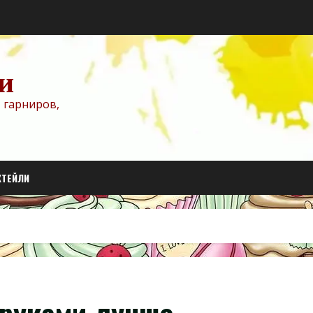
и
 гарниров,
КТЕЙЛИ
е