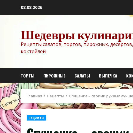
Перейти
08.08.2026
к
содержимому
Шедевры кулинари
Рецепты салатов, тортов, пирожных, десертов,
коктейлей.
ТОРТЫ
ПИРОЖНЫЕ
САЛАТЫ
ВЫПЕЧКА
КО
Главная
Рецепты
Сгущенка – своими руками лучш
Рецепты