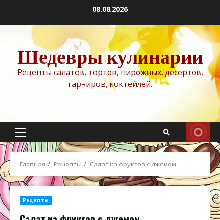
Перейти
08.08.2026
к
содержимому
Шедевры кулинарии
Рецепты салатов, тортов, пирожных, десертов,
гарниров, коктейлей.
Основное
меню
Главная
Рецепты
Салат из фруктов с джемом
Рецепты
Салат из фруктов с джемом