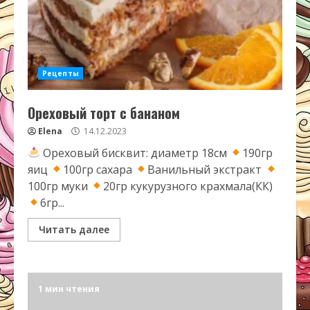
Рецепты
Ореховый торт с бананом
Elena
14.12.2023
Ореховый бисквит: диаметр 18см
190гр
яиц
100гр сахара
Ванильный экстракт
100гр муки
20гр кукурузного крахмала(КК)
6гр...
Читать далее
1 мин чтения