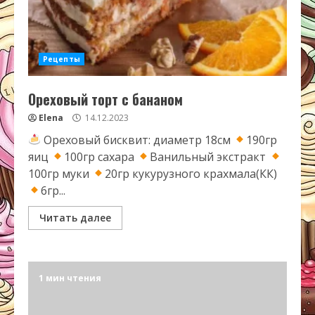
Рецепты
Ореховый торт с бананом
Elena
14.12.2023
Ореховый бисквит: диаметр 18см
190гр
яиц
100гр сахара
Ванильный экстракт
100гр муки
20гр кукурузного крахмала(КК)
6гр...
Читать далее
1 мин чтения