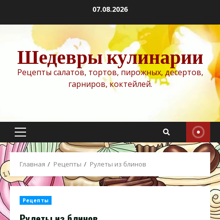
Перейти
07.08.2026
к
содержимому
Шедевры кулинарии
Рецепты салатов, тортов, пирожных, десертов,
гарниров, коктейлей.
Основное
меню
Главная
Рецепты
Рулеты из блинов
Рецепты
Рулеты из блинов