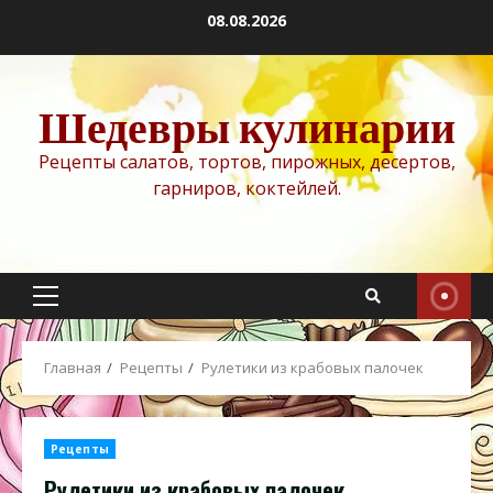
Перейти
08.08.2026
к
содержимому
Шедевры кулинарии
Рецепты салатов, тортов, пирожных, десертов,
гарниров, коктейлей.
Основное
меню
Главная
Рецепты
Рулетики из крабовых палочек
Рецепты
Рулетики из крабовых палочек