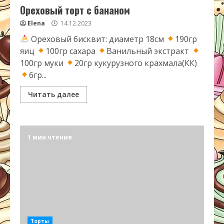
Ореховый торт с бананом
Elena
14.12.2023
Ореховый бисквит: диаметр 18см
190гр
яиц
100гр сахара
Ванильный экстракт
100гр муки
20гр кукурузного крахмала(КК)
6гр...
Читать далее
1 мин чтения
Торты