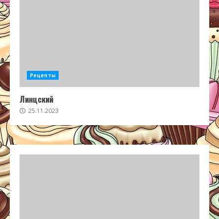
Рецепты
Линцский
25.11.2023