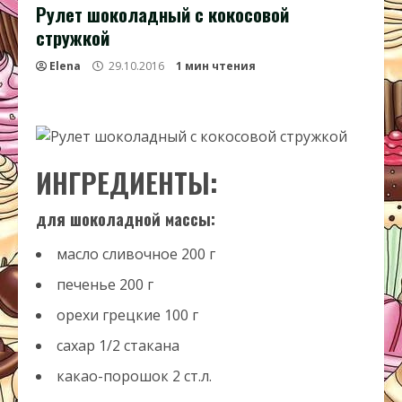
Рулет шоколадный с кокосовой
стружкой
Elena
29.10.2016
1 мин чтения
ИНГРЕДИЕНТЫ:
для шоколадной массы:
масло сливочное
200
г
печенье
200
г
орехи грецкие
100
г
сахар
1/2
стакана
какао-порошок
2
ст.л.