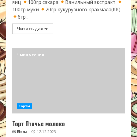
яиц
100гр сахара
Ванильный экстракт
100гр муки
20гр кукурузного крахмала(КК)
6гр...
Читать далее
1 мин чтения
Торты
Торт Птичье молоко
Elena
12.12.2023