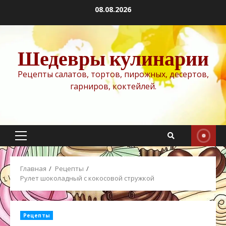
Перейти
08.08.2026
к
содержимому
Шедевры кулинарии
Рецепты салатов, тортов, пирожных, десертов,
гарниров, коктейлей.
Основное
меню
Главная
Рецепты
Рулет шоколадный с кокосовой стружкой
Рецепты