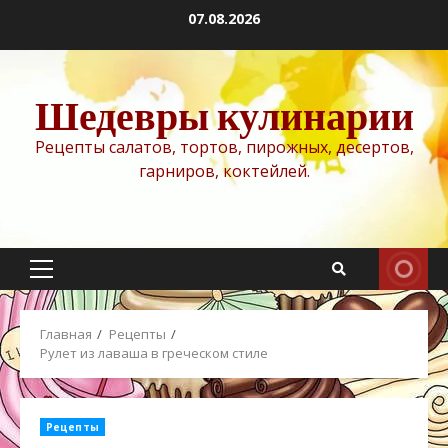
Перейти
07.08.2026
к
содержимому
Шедевры кулинарии
Рецепты салатов, тортов, пирожных, десертов,
гарниров, коктейлей.
Основное
меню
Главная
Рецепты
Рулет из лаваша в греческом стиле
Рецепты