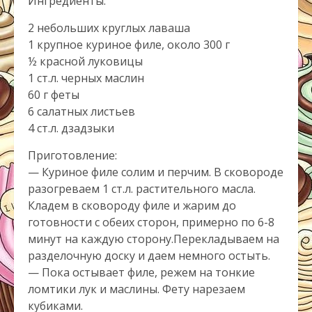
Ингредиенты:
2 небольших круглых лаваша
1 крупное куриное филе, около 300 г
½ красной луковицы
1 ст.л. черных маслин
60 г феты
6 салатных листьев
4 ст.л. дзадзыки
Приготовление:
— Куриное филе солим и перчим. В сковороде
разогреваем 1 ст.л. растительного масла.
Кладем в сковороду филе и жарим до
готовности с обеих сторон, примерно по 6-8
минут на каждую сторону.Перекладываем на
разделочную доску и даем немного остыть.
— Пока остывает филе, режем на тонкие
ломтики лук и маслины. Фету нарезаем
кубиками.