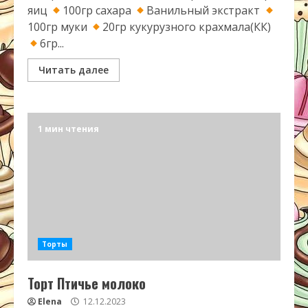
яиц
100гр сахара
Ванильный экстракт
100гр муки
20гр кукурузного крахмала(КК)
6гр...
Читать далее
1 мин чтения
Торты
Торт Птичье молоко
Elena
12.12.2023