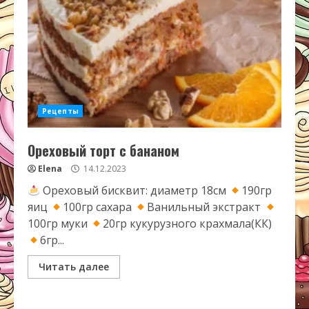
Рецепты
Ореховый торт с бананом
Elena
14.12.2023
Ореховый бисквит: диаметр 18см
190гр
яиц
100гр сахара
Ванильный экстракт
100гр муки
20гр кукурузного крахмала(КК)
6гр...
Читать далее