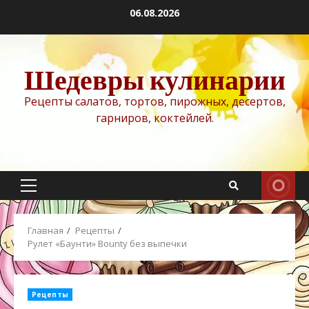
Перейти
06.08.2026
к
содержимому
Шедевры кулинарии
Рецепты салатов, тортов, пирожных, десертов,
гарниров, коктейлей.
Основное
меню
Главная
Рецепты
Рулет «Баунти» Bounty без выпечки
Рецепты