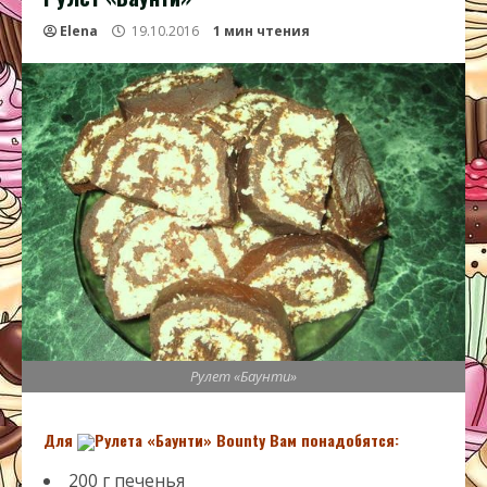
Elena
19.10.2016
1 мин чтения
Рулет «Баунти»
Для
Рулета «Баунти»
Bounty
Вам понадобятся:
200 г печенья