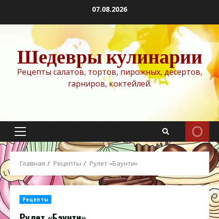
Перейти
07.08.2026
к
содержимому
Шедевры кулинарии
Рецепты салатов, тортов, пирожных, десертов,
гарниров, коктейлей.
Основное
меню
Главная
Рецепты
Рулет «Баунти»
Рецепты
Рулет «Баунти»