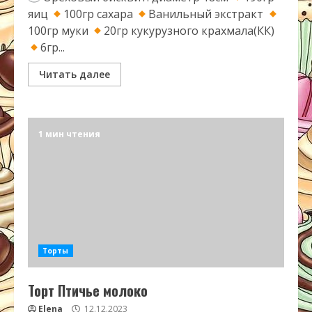
яиц
100гр сахара
Ванильный экстракт
100гр муки
20гр кукурузного крахмала(КК)
6гр...
Читать далее
1 мин чтения
Торты
Торт Птичье молоко
Elena
12.12.2023