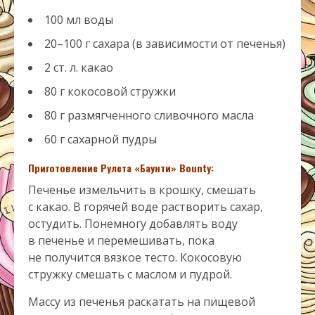
100 мл воды
20–100 г сахара (в зависимости от печенья)
2 ст. л. какао
80 г кокосовой стружки
80 г размягченного сливочного масла
60 г сахарной пудры
Приготовление Рулета «Баунти» Bounty:
Печенье измельчить в крошку, смешать
с какао. В горячей воде растворить сахар,
остудить. Понемногу добавлять воду
в печенье и перемешивать, пока
не получится вязкое тесто. Кокосовую
стружку смешать с маслом и пудрой.
Массу из печенья раскатать на пищевой