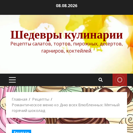
Перейти
08.08.2026
к
содержимому
Шедевры кулинарии
Рецепты салатов, тортов, пирожных, десертов,
гарниров, коктейлей.
Основное
меню
Главная
Рецепты
Романтическое меню ко Дню всех Влюбленных: Мятный
горячий шоколад
Рецепты