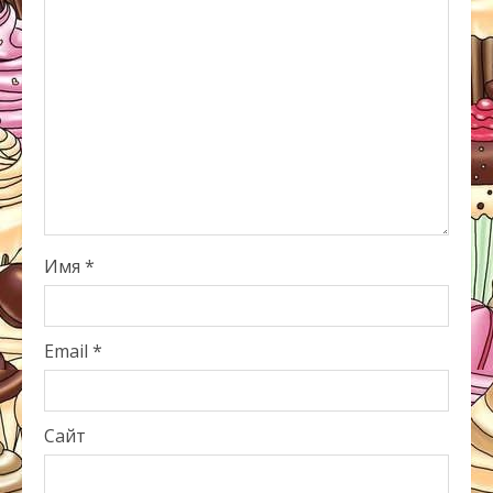
Имя
*
Email
*
Сайт