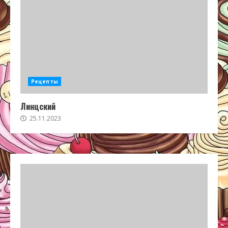
Рецепты
Линцский
25.11.2023