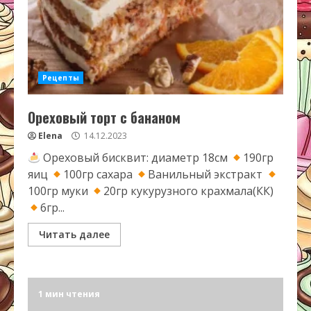
Рецепты
Ореховый торт с бананом
Elena
14.12.2023
Ореховый бисквит: диаметр 18см
190гр
яиц
100гр сахара
Ванильный экстракт
100гр муки
20гр кукурузного крахмала(КК)
6гр...
Читать далее
1 мин чтения