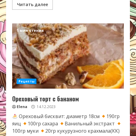
Читать далее
1 мин чтения
Рецепты
Ореховый торт с бананом
Elena
14.12.2023
Ореховый бисквит: диаметр 18см
190гр
яиц
100гр сахара
Ванильный экстракт
100гр муки
20гр кукурузного крахмала(КК)