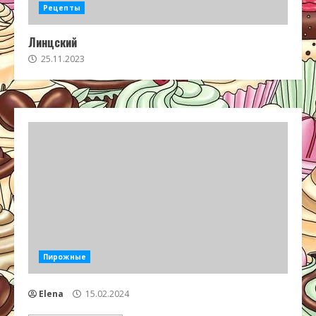
Рецепты
Линцский
25.11.2023
Пирожные
Elena
15.02.2024