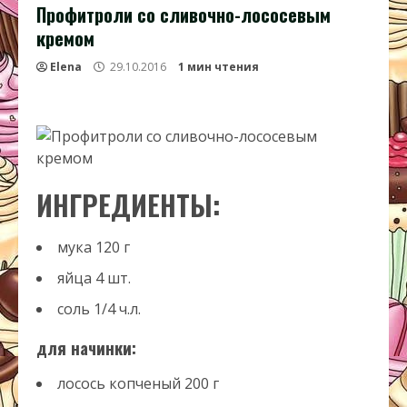
Профитроли со сливочно-лососевым
кремом
Elena
29.10.2016
1 мин чтения
ИНГРЕДИЕНТЫ:
мука
120
г
яйца
4
шт.
соль
1/4
ч.л.
для начинки:
лосось копченый
200
г