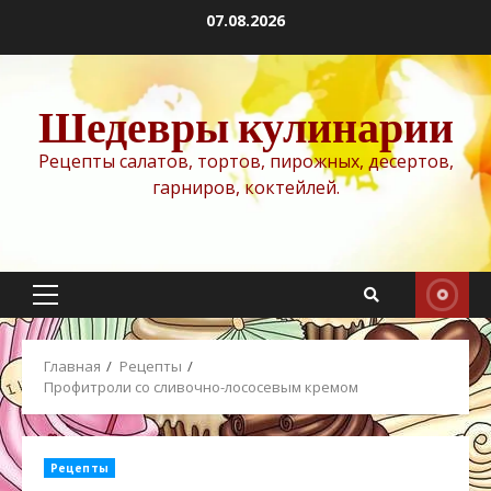
Перейти
07.08.2026
к
содержимому
Шедевры кулинарии
Рецепты салатов, тортов, пирожных, десертов,
гарниров, коктейлей.
Основное
меню
Главная
Рецепты
Профитроли со сливочно-лососевым кремом
Рецепты