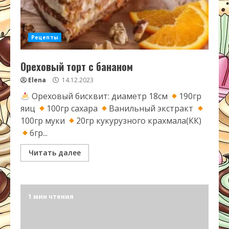
Рецепты
Ореховый торт с бананом
Elena
14.12.2023
Ореховый бисквит: диаметр 18см
190гр
яиц
100гр сахара
Ванильный экстракт
100гр муки
20гр кукурузного крахмала(КК)
6гр...
Читать далее
1 мин чтения