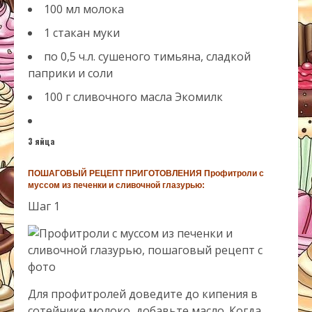
100 мл молока
1 стакан муки
по 0,5 ч.л. сушеного тимьяна, сладкой
паприки и соли
100 г сливочного масла Экомилк
3 яйца
ПОШАГОВЫЙ РЕЦЕПТ ПРИГОТОВЛЕНИЯ Профитроли с
муссом из печенки и сливочной глазурью:
Шаг 1
Для профитролей доведите до кипения в
сотейнике молоко, добавьте масло. Когда