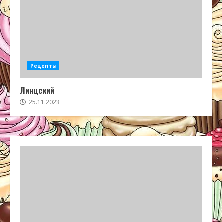
Рецепты
Линцский
25.11.2023