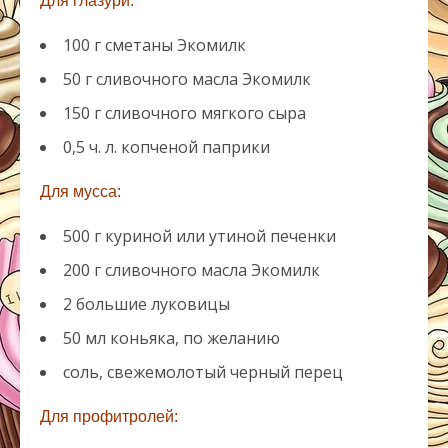
Для глазури:
100 г сметаны Экомилк
50 г сливочного масла Экомилк
150 г сливочного мягкого сыра
0,5 ч. л. копченой
паприки
Для мусса:
500 г куриной или утиной печенки
200 г сливочного масла Экомилк
2 большие луковицы
50 мл коньяка, по желанию
соль, свежемолотый черный перец
Для профитролей: