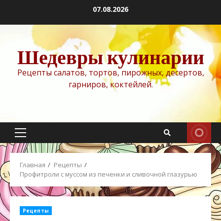
Перейти
07.08.2026
к
содержимому
Шедевры кулинарии
Рецепты салатов, тортов, пирожных, десертов,
гарниров, коктейлей.
Основное
меню
Главная
Рецепты
Профитроли с муссом из печенки и сливочной глазурью
Рецепты