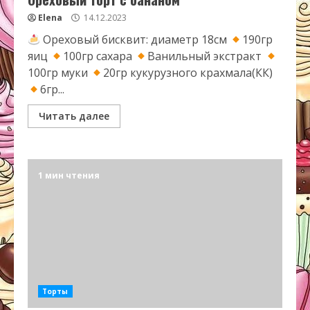
Elena
14.12.2023
Ореховый бисквит: диаметр 18см
190гр
яиц
100гр сахара
Ванильный экстракт
100гр муки
20гр кукурузного крахмала(КК)
6гр...
Читать далее
1 мин чтения
Торты