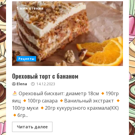
1 мин чтения
Рецепты
Ореховый торт с бананом
Elena
14.12.2023
Ореховый бисквит: диаметр 18см
190гр
яиц
100гр сахара
Ванильный экстракт
100гр муки
20гр кукурузного крахмала(КК)
6гр...
Читать далее