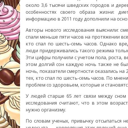
около 3,6 тысячи шведских городов и дере
особенностях своего образа жизни: дие
информацию в 2011 году дополнили на осно
Авторы нового исследования выяснили: сме
спали меньше пяти часов на протяжении всех
кто спал по шесть-семь часов. Однако вр
люди придерживались такого режима только
Эти цифры получили с учетом пола, роста, 
этом долгий сон каждую ночь также не был
ночь, показатели смертности оказались на
тех, кто спал по шесть-семь часов. По мне
проблем со здоровьем, которые и становятс
У людей старше 65 лет связи между сном
исследования считают, что в этом возрас
нужно организму.
По словам ученых, привычку отсыпаться н
недосыпа — корреляция этих явлений еще 