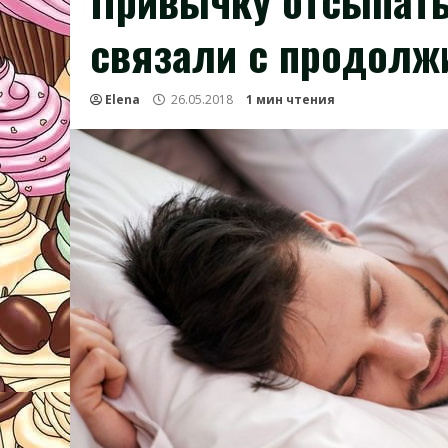
Привычку отсыпат
связали с продолж
Elena
26.05.2018
1 мин чтения