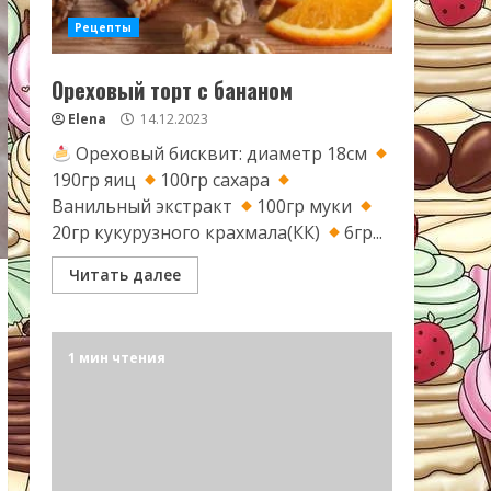
Рецепты
Ореховый торт с бананом
Elena
14.12.2023
Ореховый бисквит: диаметр 18см
190гр яиц
100гр сахара
Ванильный экстракт
100гр муки
20гр кукурузного крахмала(КК)
6гр...
Читать далее
1 мин чтения