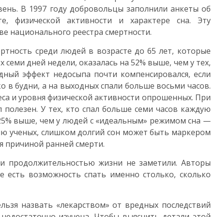
вень. В 1997 году добровольцы заполнили анкеты об
те, физической активности и характере сна. Эту
ве национального реестра смертности.
ртность среди людей в возрасте до 65 лет, которые
 семи дней недели, оказалась на 52% выше, чем у тех,
едный эффект недосыпа почти компенсировался, если
 в будни, а на выходных спали больше восьми часов.
веса и уровня физической активности опрошенных. При
 полезен. У тех, кто спал больше семи часов каждую
 25% выше, чем у людей с «идеальным» режимом сна —
нию ученых, слишком долгий сон может быть маркером
я причиной ранней смерти.
 и продолжительностью жизни не заметили. Авторы
те есть возможность спать именно столько, сколько
ельзя назвать «лекарством» от вредных последствий
недостаточно изучена. Чтобы выяснить детали этой