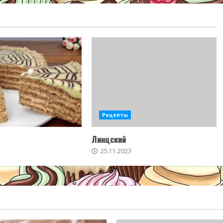
Рецепты
Линцский
25.11.2023