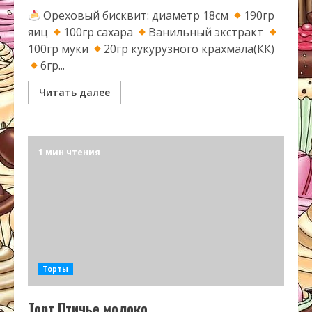
Ореховый бисквит: диаметр 18см
190гр
яиц
100гр сахара
Ванильный экстракт
100гр муки
20гр кукурузного крахмала(КК)
6гр...
Читать далее
1 мин чтения
Торты
Торт Птичье молоко