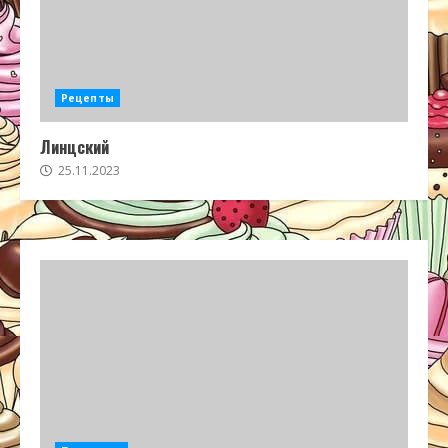
Рецепты
Линцский
25.11.2023