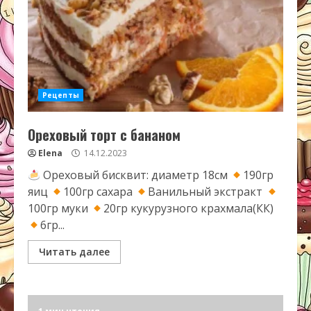
Рецепты
Ореховый торт с бананом
Elena
14.12.2023
Ореховый бисквит: диаметр 18см
190гр
яиц
100гр сахара
Ванильный экстракт
100гр муки
20гр кукурузного крахмала(КК)
6гр...
Читать далее