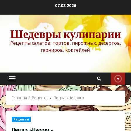
Перейти
07.08.2026
к
содержимому
Шедевры кулинарии
Рецепты салатов, тортов, пирожных, десертов,
гарниров, коктейлей.
Основное
меню
Главная
Рецепты
Пицца «Цезарь»
Рецепты
Пицца «Цезарь»