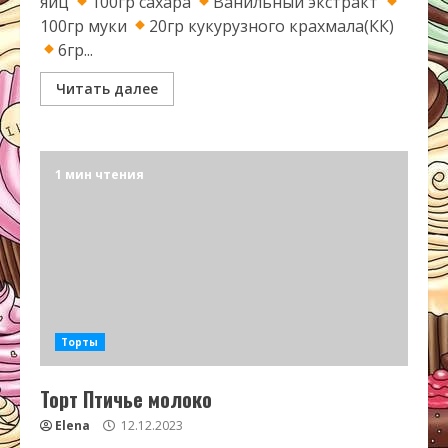
яиц
100гр сахара
Ванильный экстракт
100гр муки
20гр кукурузного крахмала(КК)
6гр...
Читать далее
1 мин чтения
Торты
Торт Птичье молоко
Elena
12.12.2023