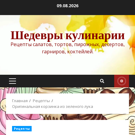
Перейти
09.08.2026
к
содержимому
Шедевры кулинарии
Рецепты салатов, тортов, пирожных, десертов,
гарниров, коктейлей.
Основное
меню
Главная
Рецепты
Оригинальная корзинка из зеленого лука
Рецепты