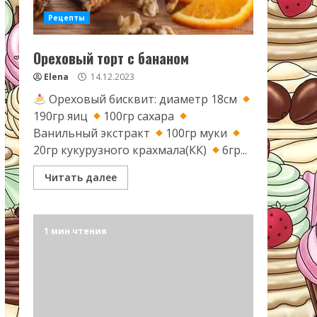
Рецепты
Ореховый торт с бананом
Elena
14.12.2023
Ореховый бисквит: диаметр 18см
190гр яиц
100гр сахара
Ванильный экстракт
100гр муки
20гр кукурузного крахмала(КК)
6гр...
Читать далее
1 мин чтения