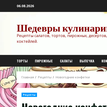
Перейти
06.08.2026
к
содержимому
Шедевры кулинари
Рецепты салатов, тортов, пирожных, десертов,
коктейлей.
ТОРТЫ
ПИРОЖНЫЕ
САЛАТЫ
ВЫПЕЧКА
КО
Главная
Рецепты
Новогодние конфетки
Рецепты