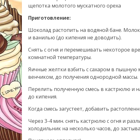
щепотка молотого мускатного ореха
Приготовление:
Шоколад растопить на водяной бане. Молок
и ванилью (до кипения не доводить).
Снять с огня и перемешивать некоторое вр
комнатной температуры.
Яичные желтки взбить с сахаром в пышную 
венчиком, до получения однородной массы.
Перелить полученную смесь в кастрюлю и на
до кипения.
Когда смесь загустеет, добавить растоплен
Через 3-4 мин. снять кастрюлю с огня и раз
холодильник на несколько часов, до застыв