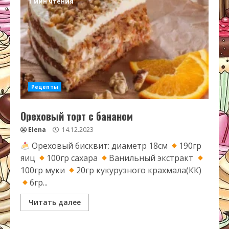
1 мин чтения
Рецепты
Ореховый торт с бананом
Elena
14.12.2023
Ореховый бисквит: диаметр 18см
190гр
яиц
100гр сахара
Ванильный экстракт
100гр муки
20гр кукурузного крахмала(КК)
6гр...
Читать далее