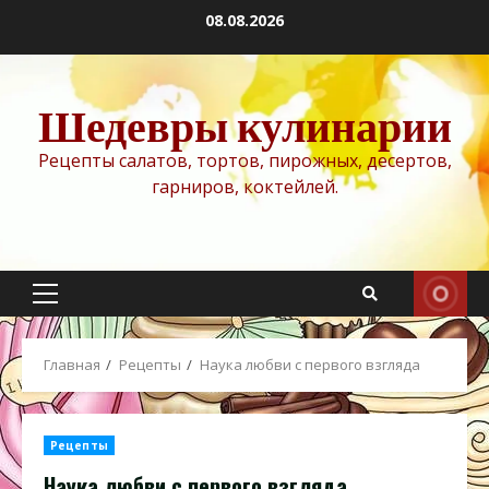
Перейти
08.08.2026
к
содержимому
Шедевры кулинарии
Рецепты салатов, тортов, пирожных, десертов,
гарниров, коктейлей.
Основное
меню
Главная
Рецепты
Наука любви с первого взгляда
Рецепты
Наука любви с первого взгляда