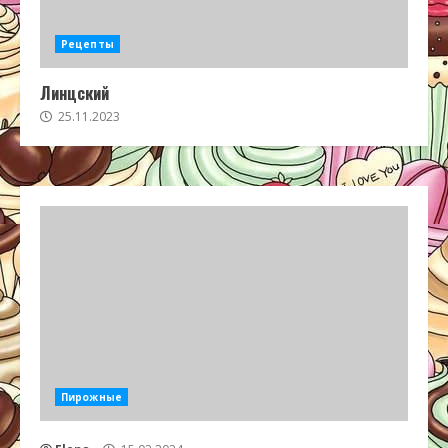
Рецепты
Линцский
25.11.2023
Пирожные