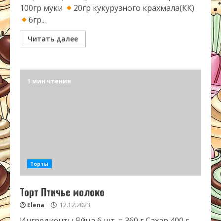
100гр муки
20гр кукурузного крахмала(КК)
6гр...
Читать далее
1 мин чтения
Торты
Торт Птичье молоко
Elena
12.12.2023
Ингредиенты Яйца 6 шт. = 360 г Сахар 400 г