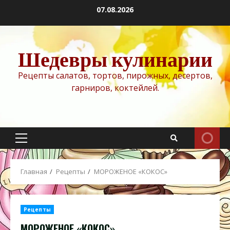
Перейти
07.08.2026
к
содержимому
Шедевры кулинарии
Рецепты салатов, тортов, пирожных, десертов,
гарниров, коктейлей.
Основное
меню
Главная
Рецепты
МОРОЖЕНОЕ «КОКОС»
Рецепты
МОРОЖЕНОЕ «КОКОС»