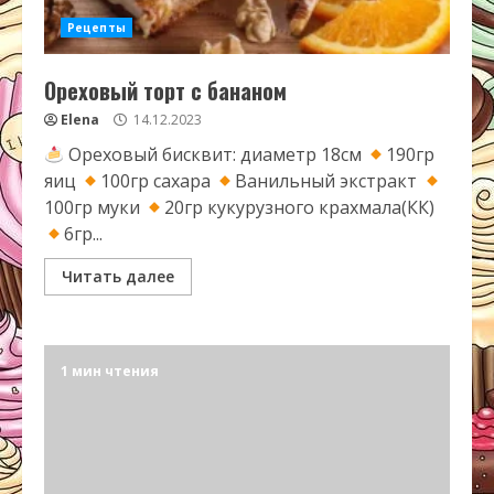
Рецепты
Ореховый торт с бананом
Elena
14.12.2023
Ореховый бисквит: диаметр 18см
190гр
яиц
100гр сахара
Ванильный экстракт
100гр муки
20гр кукурузного крахмала(КК)
6гр...
Читать далее
1 мин чтения