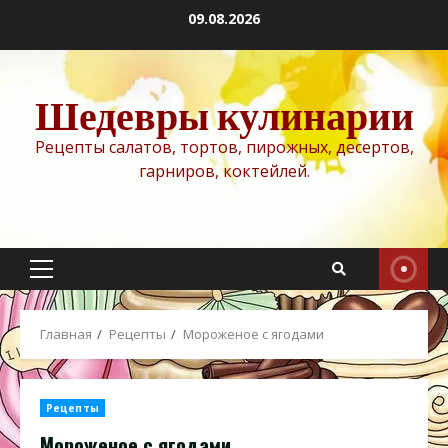
Перейти
09.08.2026
к
содержимому
Шедевры кулинарии
Рецепты салатов, тортов, пирожных, десертов,
гарниров, коктейлей.
Основное
меню
Главная
Рецепты
Мороженое с ягодами
Рецепты
Мороженое с ягодами