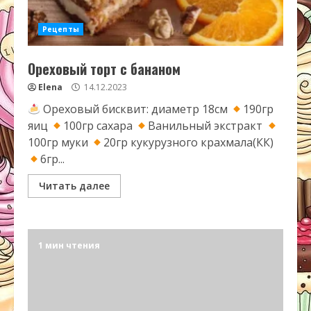
Рецепты
Ореховый торт с бананом
Elena
14.12.2023
Ореховый бисквит: диаметр 18см
190гр
яиц
100гр сахара
Ванильный экстракт
100гр муки
20гр кукурузного крахмала(КК)
6гр...
Читать далее
1 мин чтения