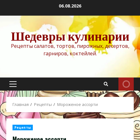
Перейти
06.08.2026
к
содержимому
Шедевры кулинарии
Рецепты салатов, тортов, пирожных, десертов,
гарниров, коктейлей.
Основное
меню
Главная
Рецепты
Мороженое ассорти
Рецепты
Мороженое ассорти