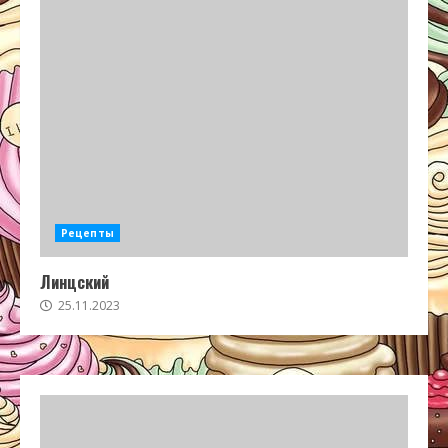
Рецепты
Линцский
25.11.2023