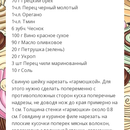
70 г Грецкий орех
1ч.л. Перец черный молотый
1ч.л. Орегано
1ч.л. Тмин
6 зубч. Чеснок
100 г Вино красное сухое
90 г Масло оливковое
20 г Петрушка (зелень)
20 г Укроп
3 шт Перец чили маринованный
10 г Соль
Свиную шейку нарезать «гармошкой». Для
этого нужно сделать попеременно с
противоположных сторон куска поперечные
надрезы, не доводя нож до края примерно на
1 см. Толщина стенки «гармошки» около 0.8
см. Говядину и куриное филе нарезать на
плоские кусочки поперек мясных волокон,