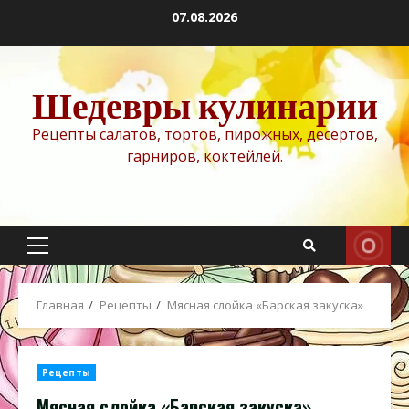
Перейти
07.08.2026
к
содержимому
Шедевры кулинарии
Рецепты салатов, тортов, пирожных, десертов,
гарниров, коктейлей.
Основное
меню
Главная
Рецепты
Мясная слойка «Барская закуска»
Рецепты
Мясная слойка «Барская закуска»