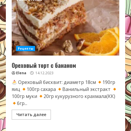
Рецепты
Ореховый торт с бананом
Elena
14.12.2023
Ореховый бисквит: диаметр 18см
190гр
яиц
100гр сахара
Ванильный экстракт
100гр муки
20гр кукурузного крахмала(КК)
6гр...
Читать далее