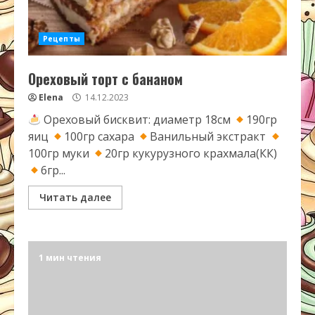
Рецепты
Ореховый торт с бананом
Elena
14.12.2023
Ореховый бисквит: диаметр 18см
190гр
яиц
100гр сахара
Ванильный экстракт
100гр муки
20гр кукурузного крахмала(КК)
6гр...
Читать далее
1 мин чтения