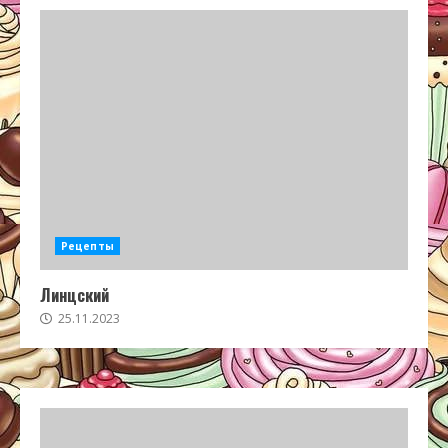
Рецепты
Линцский
25.11.2023