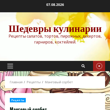
Перейти
07.08.2026
к
содержимому
Шедевры кулинарии
Рецепты салатов, тортов, пирожных, десертов,
гарниров, коктейлей.
Основное
меню
Главная
Рецепты
Манговый сорбет
Рецепты
Манговый сорбет