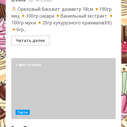
Elena
14.12.2023
Ореховый бисквит: диаметр 18см
190гр
яиц
100гр сахара
Ванильный экстракт
100гр муки
20гр кукурузного крахмала(КК)
6гр...
Читать далее
1 мин чтения
Торты