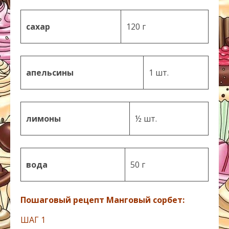
сахар
120 г
апельсины
1 шт.
лимоны
½ шт.
вода
50 г
Пошаговый рецепт Манговый сорбет:
ШАГ 1