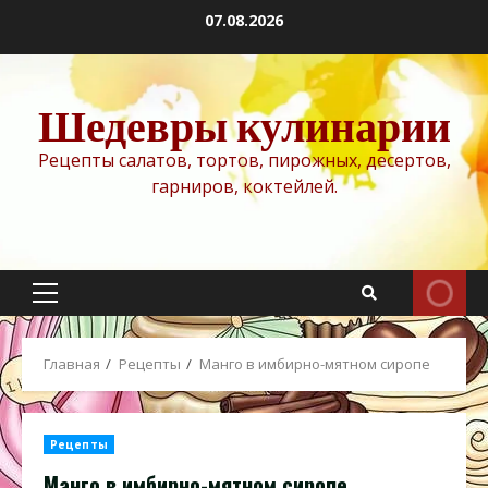
Перейти
07.08.2026
к
содержимому
Шедевры кулинарии
Рецепты салатов, тортов, пирожных, десертов,
гарниров, коктейлей.
Основное
меню
Главная
Рецепты
Манго в имбирно-мятном сиропе
Рецепты
Манго в имбирно-мятном сиропе