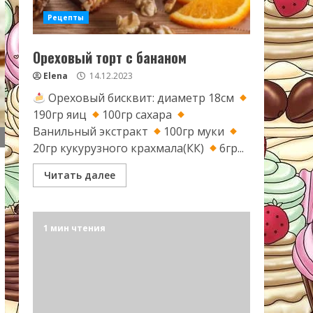
Рецепты
Ореховый торт с бананом
Elena
14.12.2023
Ореховый бисквит: диаметр 18см
190гр яиц
100гр сахара
Ванильный экстракт
100гр муки
20гр кукурузного крахмала(КК)
6гр...
Читать далее
1 мин чтения