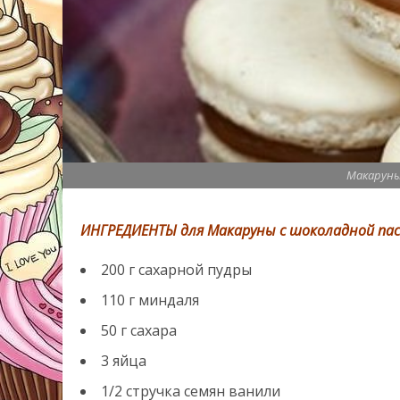
Макаруны
ИНГРЕДИЕНТЫ для Макаруны с шоколадной па
200
г
сахарной пудры
110
г
миндаля
50
г
сахара
3
яйца
1/2
стручка
семян ванили