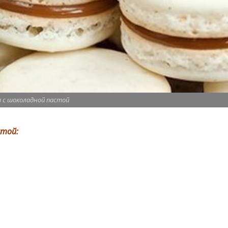
 с шоколадной пастой
стой: