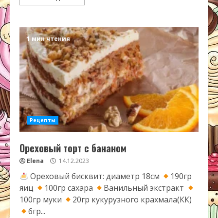
1 мин чтения
Рецепты
Ореховый торт с бананом
Elena
14.12.2023
Ореховый бисквит: диаметр 18см
190гр
яиц
100гр сахара
Ванильный экстракт
100гр муки
20гр кукурузного крахмала(КК)
6гр...