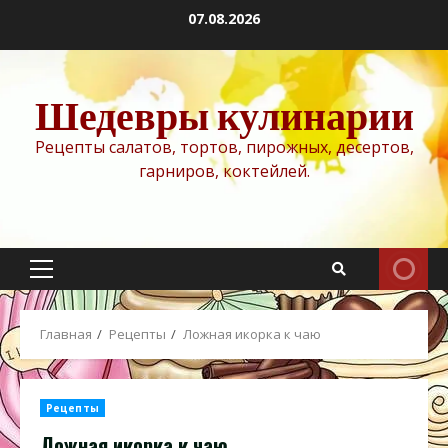
Перейти
07.08.2026
к
содержимому
Шедевры кулинарии
Рецепты салатов, тортов, пирожных, десертов,
гарниров, коктейлей.
Основное
меню
Главная
Рецепты
Ложная икорка к чаю
Рецепты
Ложная икорка к чаю