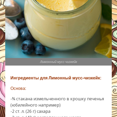
Лимонный мусс-чизкейк
Ингредиенты для Лимонный мусс-чизкейк:
Основа:
-¾ стакана измельченного в крошку печенья
(юбилейного например)
-2 ст. л. (26 г) сахара