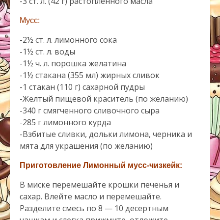
-3 ст. л. (42 г) растопленного масла
Мусс:
-2½ ст. л. лимонного сока
-1½ ст. л. воды
-1½ ч. л. порошка желатина
-1½ стакана (355 мл) жирных сливок
-1 стакан (110 г) сахарной пудры
-Желтый пищевой краситель (по желанию)
-340 г смягченного сливочного сыра
-285 г лимонного курда
-Взбитые сливки, дольки лимона, черника и
мята для украшения (по желанию)
Приготовление
Лимонный мусс-чизкейк:
В миске перемешайте крошки печенья и
сахар. Влейте масло и перемешайте.
Разделите смесь по 8 — 10 десертным