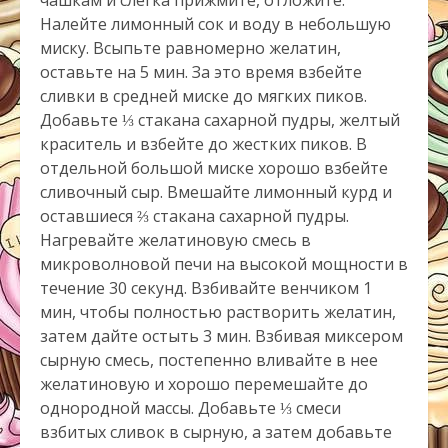
чашкам и слегка прижмите, отложите.
Налейте лимонный сок и воду в небольшую
миску. Всыпьте равномерно желатин,
оставьте на 5 мин. За это время взбейте
сливки в средней миске до мягких пиков.
Добавьте ⅓ стакана сахарной пудры, желтый
краситель и взбейте до жестких пиков. В
отдельной большой миске хорошо взбейте
сливочный сыр. Вмешайте лимонный курд и
оставшиеся ⅔ стакана сахарной пудры.
Нагревайте желатиновую смесь в
микроволновой печи на высокой мощности в
течение 30 секунд. Взбивайте венчиком 1
мин, чтобы полностью растворить желатин,
затем дайте остыть 3 мин. Взбивая миксером
сырную смесь, постепенно вливайте в нее
желатиновую и хорошо перемешайте до
однородной массы. Добавьте ⅓ смеси
взбитых сливок в сырную, а затем добавьте