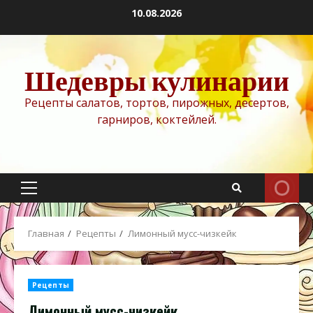
Перейти
10.08.2026
к
содержимому
Шедевры кулинарии
Рецепты салатов, тортов, пирожных, десертов,
гарниров, коктейлей.
Основное
меню
Главная
Рецепты
Лимонный мусс-чизкейк
Рецепты
Лимонный мусс-чизкейк