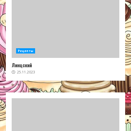
Рецепты
Линцский
25.11.2023