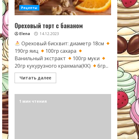
Рецепты
Ореховый торт с бананом
Elena
14.12.2023
Ореховый бисквит: диаметр 18см
190гр яиц
100гр сахара
Ванильный экстракт
100гр муки
20гр кукурузного крахмала(КК)
6гр...
Читать далее
1 мин чтения