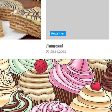
Рецепты
Линцский
25.11.2023