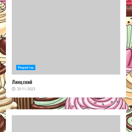
Рецепты
Линцский
25.11.2023