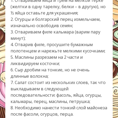
1. Отвариваем яйца и трем на мелкой терке
(желтки в одну тарелку, белки – в другую), но
½ яйца оставьте для украшения;
2. Огурцы и болгарский перец измельчаем,
изначально освободив семян;
3. Отвариваем филе кальмара (варим пару
минут);
4. Отварив филе, просушите бумажным
полотенцем и нарежьте мелкими кусочками;
5. Маслины разрезаем на 2 части и
ликвидируем косточки;
6. Сыр дробим на тонкие, но не очень
длинные волокна;
7. Салат состоит из нескольких слоев, так что
выкладываем в следующей
последовательности: фасоль, яйца, огурцы,
кальмары, перец, маслины, петрушка;
8. Необходимо нанести тонкий слой майонеза
после фасоли, огурцов, перца.