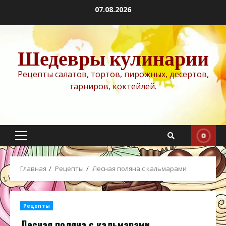
Перейти
07.08.2026
к
содержимому
Шедевры кулинарии
Рецепты салатов, тортов, пирожных, десертов,
гарниров, коктейлей.
Основное
меню
Главная
Рецепты
Лесная поляна с кальмарами
Рецепты
Лесная поляна с кальмарами