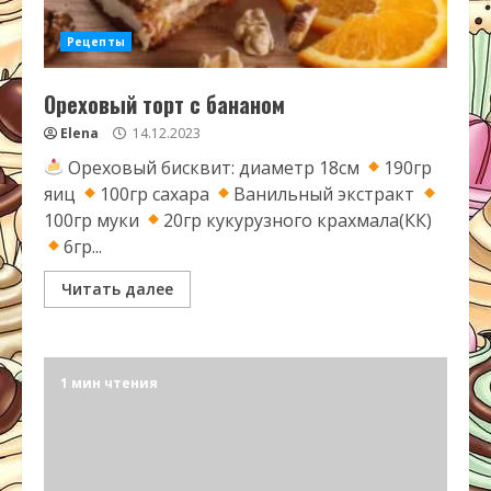
Рецепты
Ореховый торт с бананом
Elena
14.12.2023
Ореховый бисквит: диаметр 18см
190гр
яиц
100гр сахара
Ванильный экстракт
100гр муки
20гр кукурузного крахмала(КК)
6гр...
Читать далее
1 мин чтения