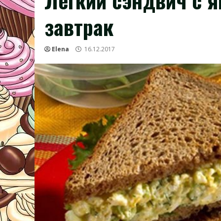
Легкий сэндвич с 
завтрак
Elena
16.12.2017