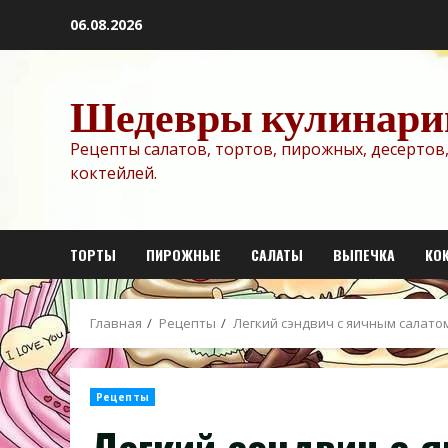
Перейти
06.08.2026
к
содержимому
Шедевры кулинари
Рецепты салатов, тортов, пирожных, десертов,
коктейлей.
ТОРТЫ
ПИРОЖНЫЕ
САЛАТЫ
ВЫПЕЧКА
КО
Главная
Рецепты
Легкий сэндвич с яичным салато
Рецепты