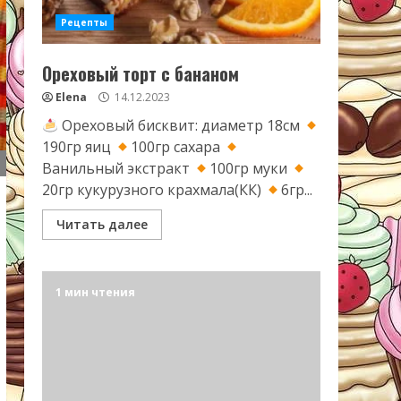
Рецепты
Ореховый торт с бананом
Elena
14.12.2023
Ореховый бисквит: диаметр 18см
190гр яиц
100гр сахара
Ванильный экстракт
100гр муки
20гр кукурузного крахмала(КК)
6гр...
Читать далее
1 мин чтения