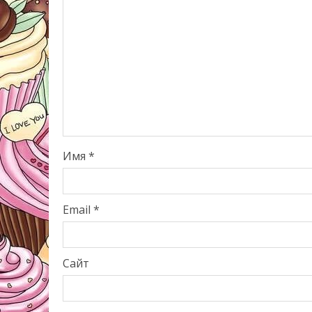
Имя
*
Email
*
Сайт