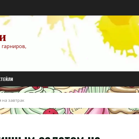
и
 гарниров,
КТЕЙЛИ
м на завтрак