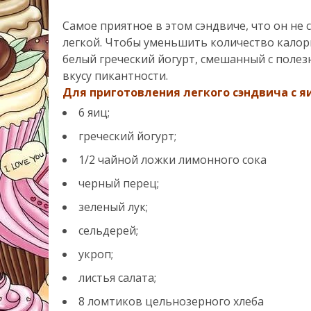
Самое приятное в этом сэндвиче, что он не 
легкой. Чтобы уменьшить количество калори
белый греческий йогурт, смешанный с полез
вкусу пикантности.
Для приготовления легкого сэндвича с я
6 яиц;
греческий йогурт;
1/2 чайной ложки лимонного сока
черный перец;
зеленый лук;
сельдерей;
укроп;
листья салата;
8 ломтиков цельнозерного хлеба