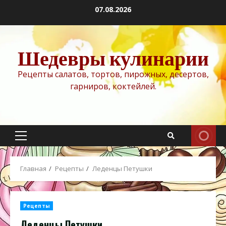
Перейти
07.08.2026
к
содержимому
Шедевры кулинарии
Рецепты салатов, тортов, пирожных, десертов,
гарниров, коктейлей.
Основное
меню
Главная
Рецепты
Леденцы Петушки
Рецепты
Леденцы Петушки