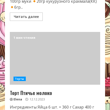
100гр муки
20гр кукурузного крахмала(КК)
6гр...
Читать далее
1 мин чтения
Торты
Торт Птичье молоко
Elena
12.12.2023
Ингредиенты Яйца 6 шт. = 360 г Сахар 400 г