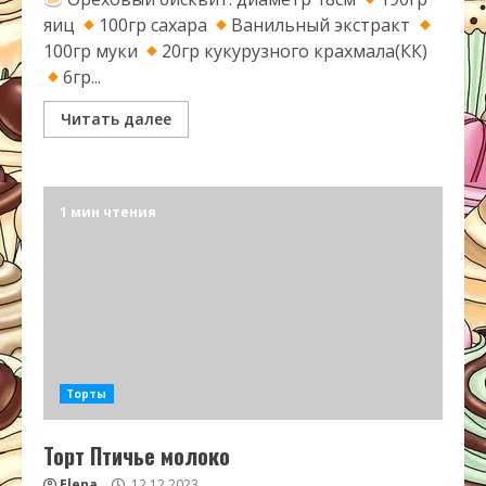
яиц
100гр сахара
Ванильный экстракт
100гр муки
20гр кукурузного крахмала(КК)
6гр...
Читать далее
1 мин чтения
Торты
Торт Птичье молоко
Elena
12.12.2023