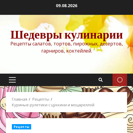
Перейти
09.08.2026
к
содержимому
Шедевры кулинарии
Рецепты салатов, тортов, пирожных, десертов,
гарниров, коктейлей.
Основное
меню
Главная
Рецепты
Куриные рулетики с цуккини и моцареллой
Рецепты