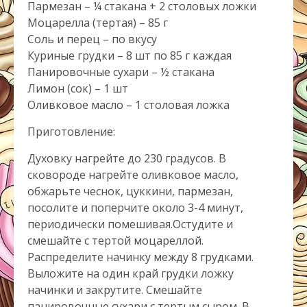
Пармезан – ¼ стакана + 2 столовых ложки
Моцарелла (тертая) – 85 г
Соль и перец – по вкусу
Куриные грудки – 8 шт по 85 г каждая
Панировочные сухари – ½ стакана
Лимон (сок) – 1 шт
Оливковое масло – 1 столовая ложка
Приготовление:
Духовку нагрейте до 230 градусов. В
сковороде нагрейте оливковое масло,
обжарьте чеснок, цуккини, пармезан,
посолите и поперчите около 3-4 минут,
периодически помешивая.Остудите и
смешайте с тертой моцареллой.
Распределите начинку между 8 грудками.
Выложите на один край грудки ложку
начинки и закрутите. Смешайте
панировочные сухари с тертым сыром. В